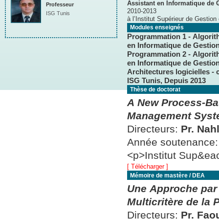
Assistant en Informatique de 
Professeur
2010-2013
ISG Tunis
à l’Institut Supérieur de Gestion
Modules enseignés
Programmation 1 - Algorit
en Informatique de Gestion
Programmation 2 - Algorit
en Informatique de Gestion
Architectures logicielles - cours, 3 éme année Licence Fondamentale en Informatique de Gestion,
ISG Tunis, Depuis 2013
Thèse de doctorat
A New Process-Bas
Management Syste
Directeurs:
Pr. Nah
Année soutenance
<p>Institut Sup&eac
[ Télécharger ]
Mémoire de mastère / DEA
Une Approche par 
Multicritère de la
Directeurs:
Pr. Fa