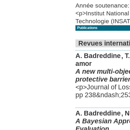
Année soutenance
<p>Institut Nationa
Technologie (INSAT
Publications
Revues internat
A. Badreddine
, 
amor
A new multi-obje
protective barrie
<p>Journal of Loss
pp 238&ndash;25
A. Badreddine
, 
A Bayesian Appro
Evaluation,