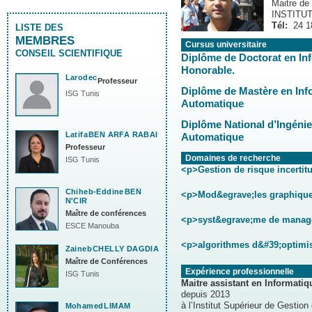
Maitre de
INSTITU
Tél:
24 1
LISTE DES
MEMBRES
Cursus universitaire
CONSEIL SCIENTIFIQUE
Diplôme de Doctorat en In
Honorable.
Larodec
Professeur
Diplôme de Mastère en Info
ISG Tunis
Automatique
Diplôme National d’Ingénieu
Latifa
BEN ARFA RABAI
Automatique
Professeur
Domaines de recherche
ISG Tunis
<p>Gestion de risque incertit
Chiheb-Eddine
BEN
<p>Mod&egrave;les graphiqu
N'CIR
Maître de conférences
<p>syst&egrave;me de manage
ESCE Manouba
<p>algorithmes d&#39;optimi
Zaineb
CHELLY DAGDIA
Maître de Conférences
Expérience professionnelle
ISG Tunis
Maitre assistant en Informati
depuis 2013
à l’Institut Supérieur de Gestion
Mohamed
LIMAM