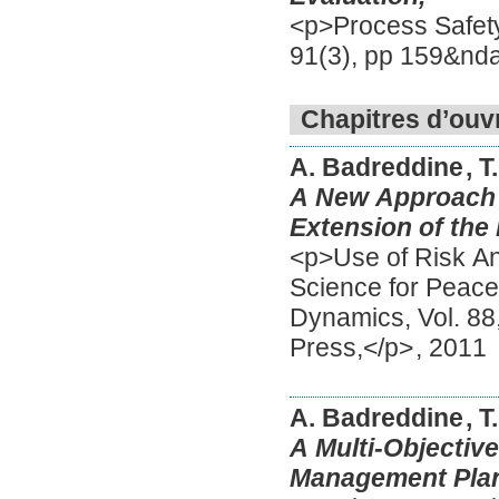
<p>Process Safety
91(3), pp 159&nd
Chapitres d’ouv
A. Badreddine
, 
A New Approach t
Extension of th
<p>Use of Risk A
Science for Peace
Dynamics, Vol. 88
Press,</p>
,
2011
A. Badreddine
, 
A Multi-Objectiv
Management Plan