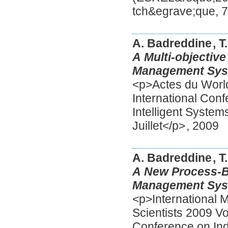
tch&egrave;que, 
A. Badreddine
, 
A Multi-objectiv
Management Syste
<p>Actes du Worl
International Conf
Intelligent System
Juillet</p>
,
2009
A. Badreddine
, 
A New Process-B
Management Syste
<p>International 
Scientists 2009 Vo
Conference on Ind