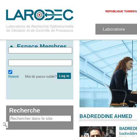
Laboratoire
Espace Membres
Retenir
Mot de passe oublie?
Recherche
BADREDDINE AHMED
BADRED
badreddi