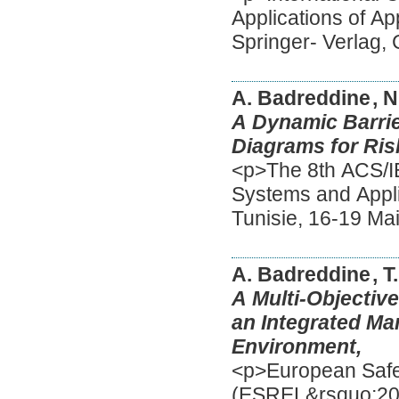
Applications of Ap
Springer- Verlag
A. Badreddine
, 
A Dynamic Barrie
Diagrams for Ris
<p>The 8th ACS/I
Systems and Appl
Tunisie, 16-19 Ma
A. Badreddine
, 
A Multi-Objectiv
an Integrated Ma
Environment,
<p>European Safet
(ESREL&rsquo;200