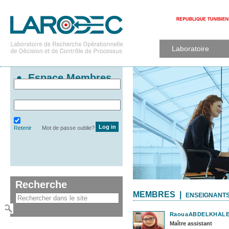
Laboratoire
Espace Membres
Retenir
Mot de passe oublie?
Recherche
MEMBRES |
ENSEIGNANT
Raoua
ABDELKHAL
Maître assistant