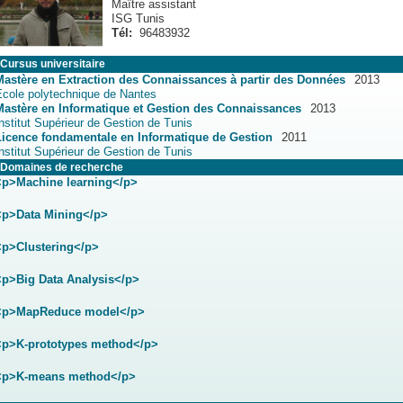
Maître assistant
ISG Tunis
Tél:
96483932
Cursus universitaire
Mastère en Extraction des Connaissances à partir des Données
2013
Ecole polytechnique de Nantes
Mastère en Informatique et Gestion des Connaissances
2013
nstitut Supérieur de Gestion de Tunis
Licence fondamentale en Informatique de Gestion
2011
nstitut Supérieur de Gestion de Tunis
Domaines de recherche
<p>Machine learning</p>
<p>Data Mining</p>
<p>Clustering</p>
<p>Big Data Analysis</p>
<p>MapReduce model</p>
<p>K-prototypes method</p>
<p>K-means method</p>