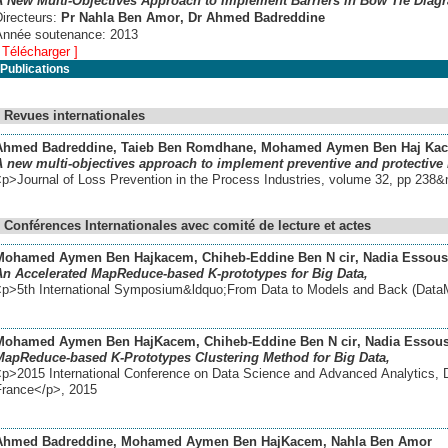
A New Multi-Objectives Approach to Implement Barriers in Bow Tie Diag
Directeurs:
Pr Nahla Ben Amor
, Dr Ahmed Badreddine
Année soutenance:
2013
 Télécharger ]
Publications
Revues internationales
Ahmed Badreddine
, Taieb Ben Romdhane
, Mohamed Aymen Ben Haj Ka
A new multi-objectives approach to implement preventive and protective b
<p>Journal of Loss Prevention in the Process Industries, volume 32, pp 238
Conférences Internationales avec comité de lecture et actes
Mohamed Aymen Ben Hajkacem
, Chiheb-Eddine Ben N cir
, Nadia Essous
An Accelerated MapReduce-based K-prototypes for Big Data,
<p>5th International Symposium&ldquo;From Data to Models and Back (Data
Mohamed Aymen Ben HajKacem
, Chiheb-Eddine Ben N cir
, Nadia Essous
MapReduce-based K-Prototypes Clustering Method for Big Data,
<p>2015 International Conference on Data Science and Advanced Analytics, 
France</p>
,
2015
Ahmed Badreddine
, Mohamed Aymen Ben HajKacem
, Nahla Ben Amor