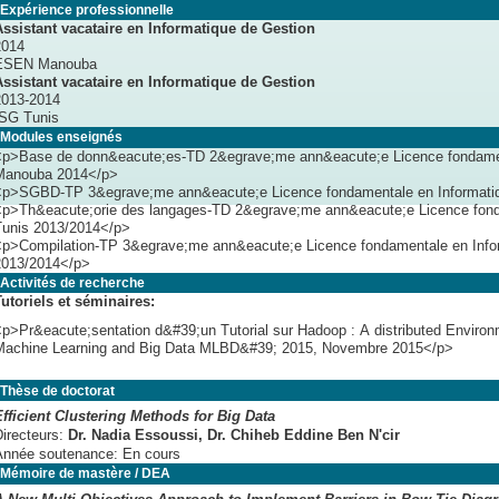
Expérience professionnelle
Assistant vacataire en Informatique de Gestion
2014
ESEN Manouba
Assistant vacataire en Informatique de Gestion
2013-2014
ISG Tunis
Modules enseignés
<p>Base de donn&eacute;es-TD 2&egrave;me ann&eacute;e Licence fondamen
Manouba 2014</p>
<p>SGBD-TP 3&egrave;me ann&eacute;e Licence fondamentale en Informat
<p>Th&eacute;orie des langages-TD 2&egrave;me ann&eacute;e Licence fond
Tunis 2013/2014</p>
<p>Compilation-TP 3&egrave;me ann&eacute;e Licence fondamentale en Infor
2013/2014</p>
Activités de recherche
Tutoriels et séminaires:
p>Pr&eacute;sentation d&#39;un Tutorial sur Hadoop : A distributed Environ
Machine Learning and Big Data MLBD&#39; 2015, Novembre 2015</p>
Thèse de doctorat
Efficient Clustering Methods for Big Data
Directeurs:
Dr. Nadia Essoussi
, Dr. Chiheb Eddine Ben N'cir
Année soutenance:
En cours
Mémoire de mastère / DEA