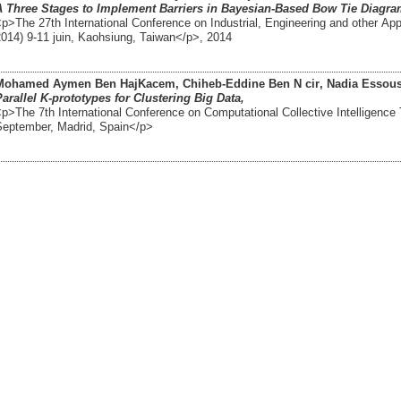
A Three Stages to Implement Barriers in Bayesian-Based Bow Tie Diagra
p>The 27th International Conference on Industrial, Engineering and other Appl
2014) 9-11 juin, Kaohsiung, Taiwan</p>
,
2014
Mohamed Aymen Ben HajKacem
, Chiheb-Eddine Ben N cir
, Nadia Essous
Parallel K-prototypes for Clustering Big Data,
p>The 7th International Conference on Computational Collective Intelligence
September, Madrid, Spain</p>
boratoire
embres
cherche
tualités
ens