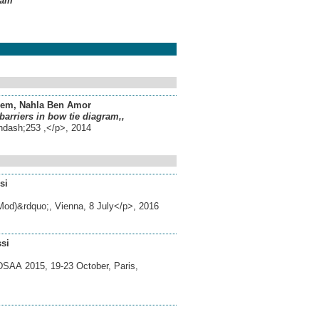
ram
cem
, Nahla Ben Amor
arriers in bow tie diagram,,
&ndash;253 ,</p>
,
2014
si
Mod)&rdquo;, Vienna, 8 July</p>
,
2016
si
DSAA 2015, 19-23 October, Paris,