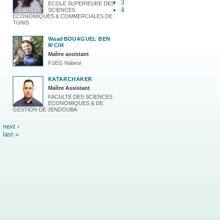
3
ECOLE SUPERIEURE DES
4
SCIENCES
ECONOMIQUES & COMMERCIALES DE
TUNIS
Waad
BOUAGUEL BEN
N'CIR
Maître assistant
FSEG Nabeul
KATAR
CHAKER
Maître Assistant
FACULTE DES SCIENCES
ECONOMIQUES & DE
GESTION DE JENDOUBA
next ›
last »