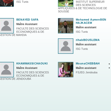
ISG Tunis
INSTITUT SUPERIEUR
DES SCIENCES
APPLIQUEES & DE TECHNOLOGIE DE
SOUSSE
BEN
AYED SAFA
Mohamed Aymen
BEN
HAJKACEM
Maître Assistant
Maître assistant
FACULTE DES SCIENCES
ECONOMIQUES & DE
ISG Tunis
GESTION DE MAHDIA
rihab
BOUSLEMA
Maître assistant
ISG Tunis
KHAMMASSI
CHAOUKI
Mouna
CHEBBAH
Maître Assistant
Maître assistant
FACULTE DES SCIENCES
FSJEG Jendouba
ECONOMIQUES & DE
GESTION DE JENDOUBA