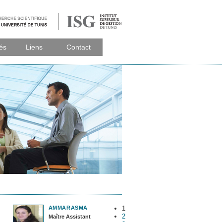
tés
Liens
Contact
AMMAR
ASMA
1
2
Maître Assistant