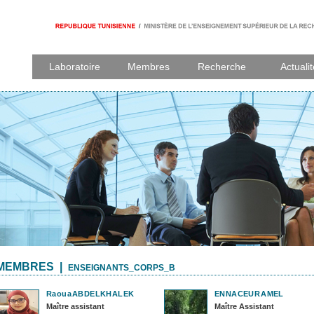
Laboratoire
Membres
Recherche
Actuali
MEMBRES |
ENSEIGNANTS_CORPS_B
Raoua
ABDELKHALEK
ENNACEUR
AMEL
Maître assistant
Maître Assistant