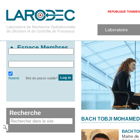
Laboratoire
Espace Membres
Retenir
Mot de passe oublie?
Recherche
BACH TOBJI MOHAMED
BACH
TO
Maitre de