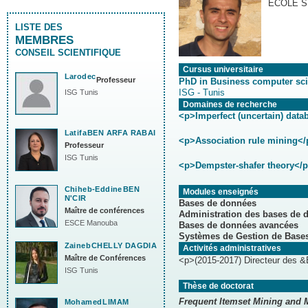
ECOLE S
LISTE DES
MEMBRES
CONSEIL SCIENTIFIQUE
Cursus universitaire
Larodec
Professeur
PhD in Business computer sc
ISG - Tunis
ISG Tunis
Domaines de recherche
<p>Imperfect (uncertain) da
Latifa
BEN ARFA RABAI
<p>Association rule mining</
Professeur
ISG Tunis
<p>Dempster-shafer theory</
Chiheb-Eddine
BEN
Modules enseignés
N'CIR
Bases de données
Maître de conférences
Administration des bases de 
ESCE Manouba
Bases de données avancées
Systèmes de Gestion de Base
Zaineb
CHELLY DAGDIA
Activités administratives
Maître de Conférences
<p>(2015-2017) Directeur des 
ISG Tunis
Thèse de doctorat
Frequent Itemset Mining and 
Mohamed
LIMAM