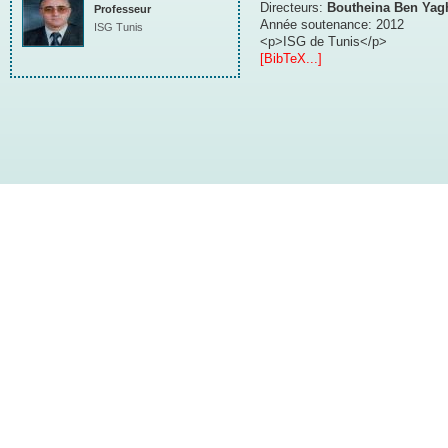
Directeurs:
Boutheina Ben Yag
Professeur
Année soutenance:
2012
ISG Tunis
<p>ISG de Tunis</p>
[BibTeX...]