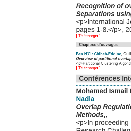
Recognition of o
Separations using
<p>International 
pages 1-8.</p>
,
2
[ Télécharger ]
Chapitres d’ouvrages
Ben N'Cir Chiheb-Eddine
, Gui
Overview of partitional overla
<p>Partitional Clustering Algor
[ Télécharger ]
Conférences Int
Mohamed Ismail 
Nadia
Overlap Regulati
Methods,,
<p>In proceeding 
Research Challeng