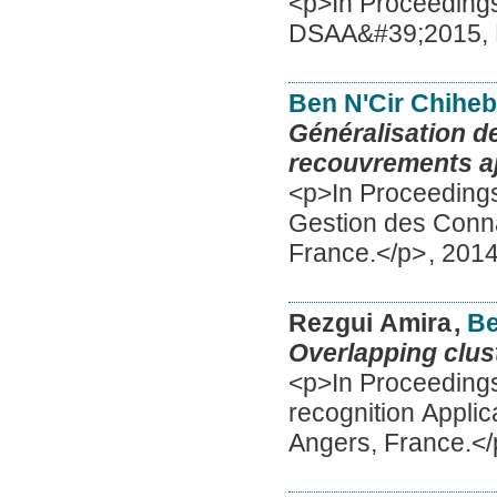
<p>In Proceedings
DSAA&#39;2015, P
Ben N'Cir Chihe
Généralisation d
recouvrements aj
<p>In Proceedings 
Gestion des Conn
France.</p>
,
201
Rezgui Amira
,
Be
Overlapping clust
<p>In Proceedings
recognition Appli
Angers, France.<