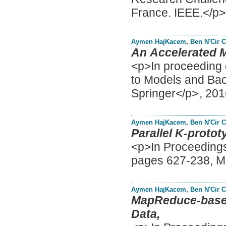
France. IEEE.</p
Aymen HajKacem
,
Ben N'Cir 
An Accelerated M
<p>In proceeding 
to Models and Bac
Springer</p>
,
201
Aymen HajKacem
,
Ben N'Cir 
Parallel K-protot
<p>In Proceedings 
pages 627-238, M
Aymen HajKacem
,
Ben N'Cir 
MapReduce-based
Data,