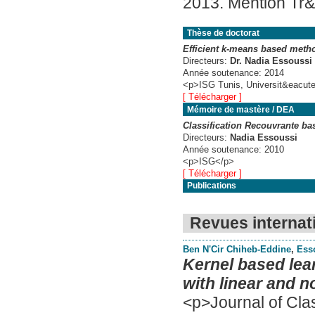
2013. Mention Tr&
Thèse de doctorat
Efficient k-means based metho
Directeurs:
Dr. Nadia Essoussi
Année soutenance:
2014
<p>ISG Tunis, Universit&eacute
[ Télécharger ]
Mémoire de mastère / DEA
Classification Recouvrante b
Directeurs:
Nadia Essoussi
Année soutenance:
2010
<p>ISG</p>
[ Télécharger ]
Publications
Revues internat
Ben N'Cir Chiheb-Eddine
,
Ess
Kernel based lea
with linear and n
<p>Journal of Clas