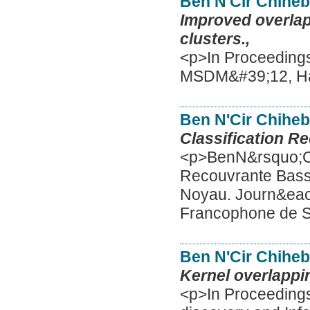
Ben N'Cir Chihe
Improved overlap
clusters.,
<p>In Proceedings 
MSDM&#39;12, Ha
Ben N'Cir Chihe
Classification R
<p>BenN&rsquo;Cir
Recouvrante Bass
Noyau. Journ&eacu
Francophone de St
Ben N'Cir Chihe
Kernel overlappin
<p>In Proceedings