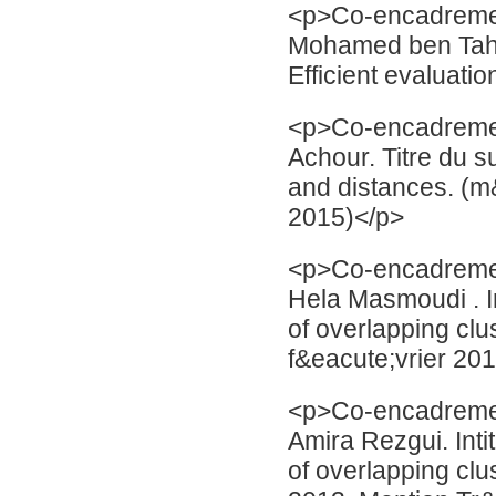
<p>Co-encadremen
Mohamed ben Taher
Efficient evaluati
<p>Co-encadremen
Achour. Titre du s
and distances. (m
2015)</p>
<p>Co-encadremen
Hela Masmoudi . In
of overlapping clu
f&eacute;vrier 20
<p>Co-encadremen
Amira Rezgui. Int
of overlapping clus