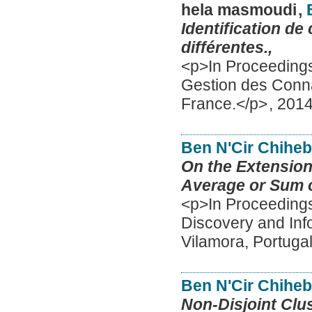
hela masmoudi
,
Identification de
différentes.,
<p>In Proceedings 
Gestion des Conn
France.</p>
,
201
Ben N'Cir Chihe
On the Extension
Average or Sum of
<p>In Proceedings
Discovery and Inf
Vilamora, Portuga
Ben N'Cir Chihe
Non-Disjoint Clu