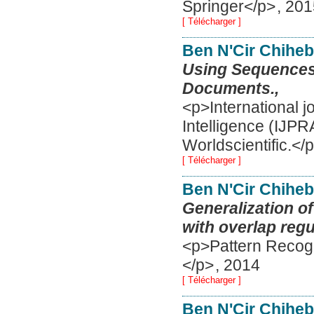
Springer</p>
,
201
[ Télécharger ]
Ben N'Cir Chihe
Using Sequences 
Documents.,
<p>International jo
Intelligence (IJP
Worldscientific.</
[ Télécharger ]
Ben N'Cir Chihe
Generalization of
with overlap regu
<p>Pattern Recogn
</p>
,
2014
[ Télécharger ]
Ben N'Cir Chihe