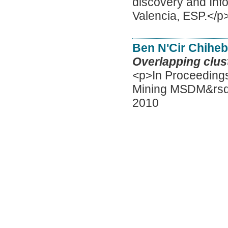
discovery and Inf
Valencia, ESP.</p
Ben N'Cir Chihe
Overlapping clust
<p>In Proceedings
Mining MSDM&rsqu
2010