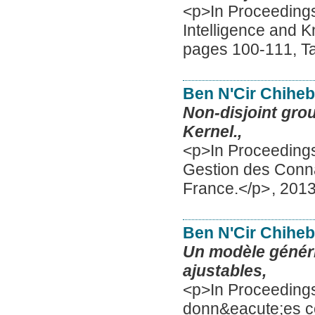
<p>In Proceedings
Intelligence and 
pages 100-111, Ta
Ben N'Cir Chihe
Non-disjoint gr
Kernel.,
<p>In Proceedings 
Gestion des Conn
France.</p>
,
201
Ben N'Cir Chihe
Un modèle génér
ajustables,
<p>In Proceedings
donn&eacute;es c