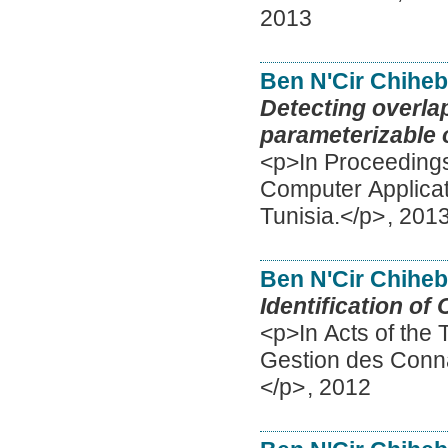
2013
Ben N'Cir Chihe
Detecting overla
parameterizable 
<p>In Proceedings
Computer Applicat
Tunisia.</p>
,
201
Ben N'Cir Chihe
Identification of
<p>In Acts of the 
Gestion des Conn
</p>
,
2012