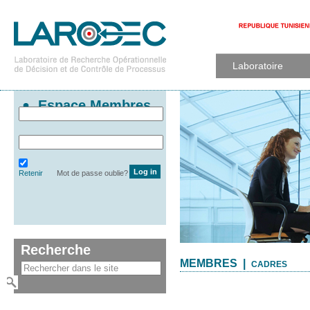
Laboratoire
Espace Membres
Retenir
Mot de passe oublie?
Recherche
MEMBRES |
CADRES