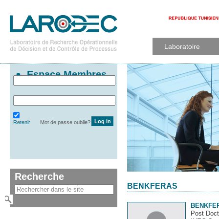
Laboratoire
Espace Membres
Retenir
Mot de passe oublie?
Recherche
BENKFERAS
BENKFE
Post Doct