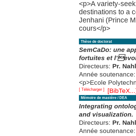
<p>A variety-seeki
destinations to a 
Jenhani (Prince 
cours</p>
Thèse de doctorat
SemCaDo: une app
fortuites et l'ev
Directeurs:
Pr. Nah
Année soutenance
<p>Ecole Polytechn
[ Télécharger ]
[BibTeX...
Mémoire de mastère / DEA
Integrating ontolo
and visualization.
Directeurs:
Pr. Nah
Année soutenance