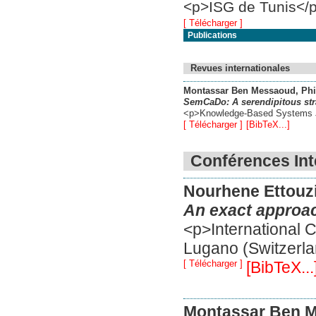
<p>ISG de Tunis</
[ Télécharger ]
Publications
Revues internationales
Montassar Ben Messaoud
, Ph
SemCaDo: A serendipitous stra
<p>Knowledge-Based Systems 
[ Télécharger ]
[BibTeX...]
Conférences Int
Nourhene Ettouz
An exact approach
<p>International 
Lugano (Switzerl
[ Télécharger ]
[BibTeX...
Montassar Ben 