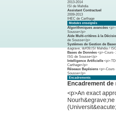
2013-2014
ISI de Mahdia
Assistant Contractuel
2009-2013
IHEC de Carthage
Modules enseignés
Algorithmiques avancées
<p>-
Sousse</p>
Aide Multi-critères à la Décisi
de Sousse</p>
Systèmes de Gestion de Base
&agrave; l&#39;ISI Mahdia / I
Bases de Données
<p>-Cours- 
ISG de Sousse</p>
Intelligence Artificielle
<p>-TD-
Carthage</p>
Réseaux Bayésiens
<p>-Cours 
Sousse</p>
Encadrements
Encadrement de
<p>An exact approa
Nourh&egrave;ne 
(Universit&eacute