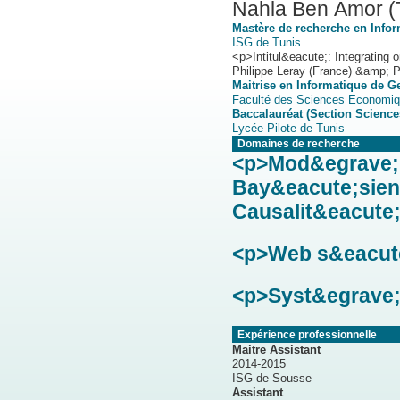
Nahla Ben Amor (T
Mastère de recherche en Info
ISG de Tunis
<p>Intitul&eacute;: Integrating o
Philippe Leray (France) &amp; P
Maitrise en Informatique de G
Faculté des Sciences Economiq
Baccalauréat (Section Science
Lycée Pilote de Tunis
Domaines de recherche
<p>Mod&egrave;l
Bay&eacute;siens
Causalit&eacute;
<p>Web s&eacut
<p>Syst&egrave
Expérience professionnelle
Maitre Assistant
2014-2015
ISG de Sousse
Assistant