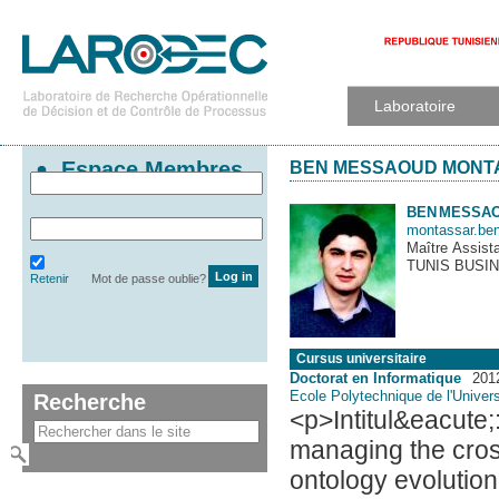
Laboratoire
Espace Membres
BEN MESSAOUD MONT
BEN
MESSAO
montassar.b
Maître Assist
TUNIS BUSI
Retenir
Mot de passe oublie?
Cursus universitaire
Doctorat en Informatique
201
Ecole Polytechnique de l'Univer
Recherche
<p>Intitul&eacute;
managing the cros
ontology evolution