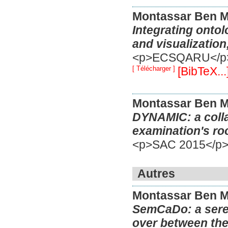
Montassar Ben 
Integrating ontol
and visualization
<p>ECSQARU</
[ Télécharger ]
[BibTeX...
Montassar Ben 
DYNAMIC: a collab
examination's ro
<p>SAC 2015</p
Autres
Montassar Ben 
SemCaDo: a seren
over between the