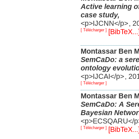
Active learning 
case study,
<p>IJCNN</p>
,
2
[ Télécharger ]
[BibTeX...
Montassar Ben 
SemCaDo: a seren
ontology evolutio
<p>IJCAI</p>
,
20
[ Télécharger ]
Montassar Ben 
SemCaDo: A Seren
Bayesian Networ
<p>ECSQARU</
[ Télécharger ]
[BibTeX...