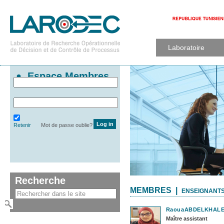
Laboratoire
Espace Membres
Retenir
Mot de passe oublie?
Recherche
MEMBRES |
ENSEIGNANT
Raoua
ABDELKHAL
Maître assistant