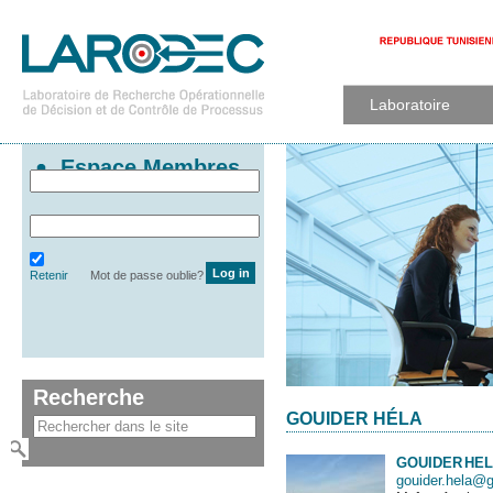
Laboratoire
Espace Membres
Retenir
Mot de passe oublie?
Recherche
GOUIDER HÉLA
GOUIDER
HE
gouider.hela@