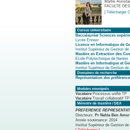
Maître Assista
FACULTE DE
[ Télécharger 
Cursus universitaire
Baccalauréat Sciences expéri
Lycée Ennasr
Licence en Informatique de G
Institut Supérieur de Gestion de
Mastère en Extraction des Co
Ecole Polytechnique de Nantes
Mastère en Informatique et G
Institut Supérieur de Gestion de
Domaines de recherche
Représentation des préférence
Modules enseignés
Vacataire
Processus unifié TP
Vacataire
Travail collaboratif TP
Mémoire de mastère / DEA
PREFERENCE REPRESENTATI
Directeurs:
Pr Nahla Ben Amor
Année soutenance:
2014
Institut Supérieur de Gestion de
[ Télécharger ]