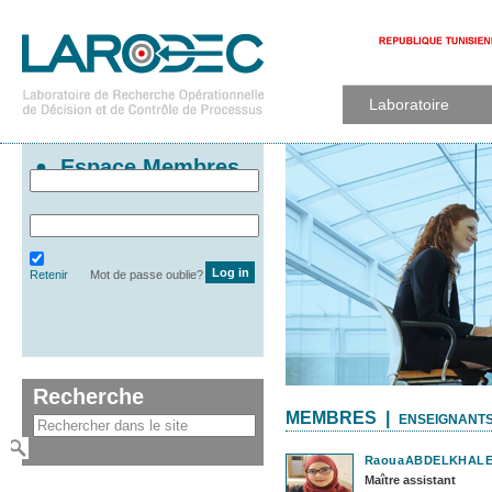
Laboratoire
Espace Membres
Retenir
Mot de passe oublie?
Recherche
MEMBRES |
ENSEIGNANT
Raoua
ABDELKHAL
Maître assistant