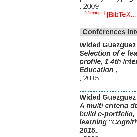
,
2009
[ Télécharger ]
[BibTeX...
Conférences Int
Wided Guezguez
Selection of e-l
profile, 1 4th International Conference For e-learning & Distance
Education ,
,
2015
Wided Guezguez
A multi criteria 
build e-portfolio
learning "Cognit
2015.,