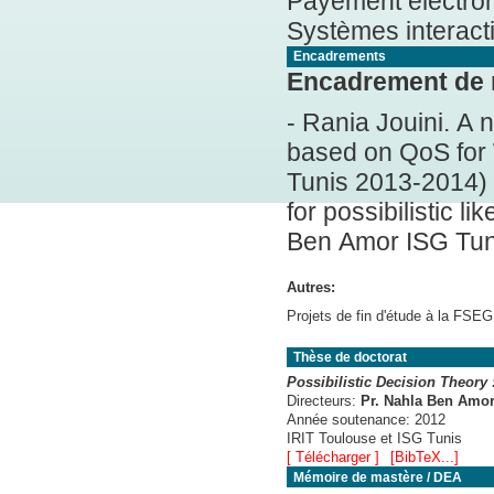
Payement électroni
Systèmes interacti
Encadrements
Encadrement de
- Rania Jouini. A 
based on QoS for 
Tunis 2013-2014) - Zeineb Khalfi. Extended Dynamic Programming
for possibilistic 
Ben Amor ISG Tun
Autres:
Projets de fin d'étude à la FSE
Thèse de doctorat
Possibilistic Decision Theory
Directeurs:
Pr. Nahla Ben Amo
Année soutenance:
2012
IRIT Toulouse et ISG Tunis
[ Télécharger ]
[BibTeX...]
Mémoire de mastère / DEA