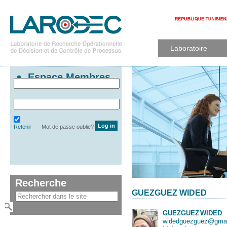
Laboratoire
Espace Membres
Retenir
Mot de passe oublie?
Recherche
GUEZGUEZ WIDED
GUEZGUEZ
WIDED
widedguezguez@gmai