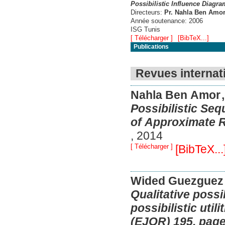
Possibilistic Influence Diagr
Directeurs:
Pr. Nahla Ben Amo
Année soutenance:
2006
ISG Tunis
[ Télécharger ]
[BibTeX...]
Publications
Revues internat
Nahla Ben Amor
Possibilistic Seq
of Approximate R
,
2014
[ Télécharger ]
[BibTeX...
Wided Guezgue
Qualitative possi
possibilistic uti
(EJOR) 195, page