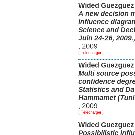
Wided Guezgue
A new decision m
influence diagram
Science and Deci
Juin 24-26, 2009.
,
2009
[ Télécharger ]
Wided Guezgue
Multi source poss
confidence degre
Statistics and D
Hammamet (Tunisi
,
2009
[ Télécharger ]
Wided Guezguez
Possibilistic inf