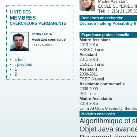
Maître Assistant
ECOLE SUPERIEUR
Tél:
(+216) 21 105 3
LISTE DES
MEMBRES
Domaines de recherche
CHERCHEURS PERMANENTS
karim
TABIA
Expérience professionnelle
Assistant contractuel
Maître Assistant
2013-2014
FSEG Nabeul
ESSEC Tunis
Assistant
« first
2011-2013
‹ previous
ESSEC Tunis
1
Assistant
2
2009-2011
FSEG Nabeul
Assistante contractuelle
2006-2009
ISG Tunis
Maitre Assistante
2014-2015
Umm Al Qura University, the dea
Modules enseignés
Algorithmique et 
Objet Java avancé Program