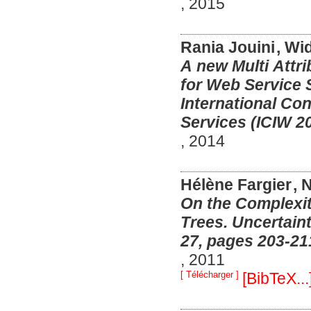
,
2015
Rania Jouini
, Wi
A new Multi Attr
for Web Service 
International Co
Services (ICIW 20
,
2014
Hélène Fargier
, 
On the Complexity
Trees. Uncertaint
27, pages 203-211
,
2011
[ Télécharger ]
[BibTeX...