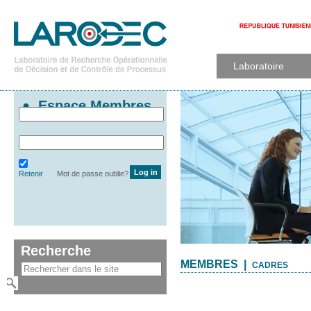
Laboratoire
Espace Membres
Retenir
Mot de passe oublie?
Recherche
MEMBRES |
CADRES