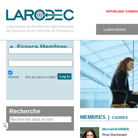
Laboratoire
Espace Membres
Retenir
Mot de passe oublie?
Recherche
MEMBRES |
CADRES
Meriam
BAMBIA
Post Doctorant