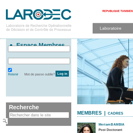
Laboratoire
Espace Membres
Retenir
Mot de passe oublie?
Recherche
MEMBRES |
CADRES
Meriam
BAMBIA
Post Doctorant