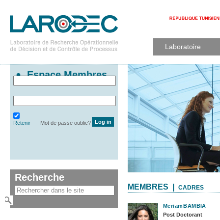
Laboratoire
Espace Membres
Retenir
Mot de passe oublie?
Recherche
MEMBRES |
CADRES
Meriam
BAMBIA
Post Doctorant