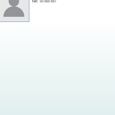
Tél:
50 660 687