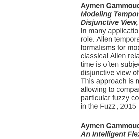
Aymen Gammoud
Modeling Tempora
Disjunctive View,
In many applicati
role. Allen tempor
formalisms for mo
classical Allen rel
time is often subj
disjunctive view o
This approach is m
allowing to compar
particular fuzzy c
in the Fuzz
,
2015
Aymen Gammoud
An Intelligent F