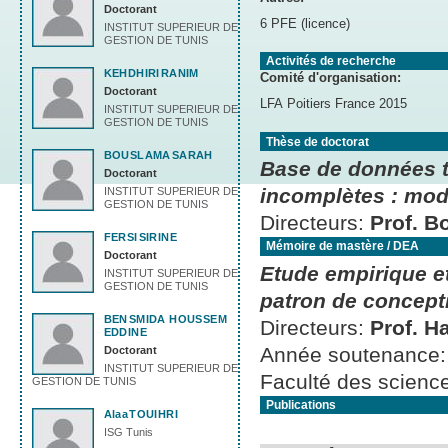
Doctorant
6 PFE (licence)
INSTITUT SUPERIEUR DE
GESTION DE TUNIS
Activités de recherche
KEHDHIRI
RANIM
Comité d'organisation:
Doctorant
LFA Poitiers France 2015
INSTITUT SUPERIEUR DE
GESTION DE TUNIS
Thèse de doctorat
BOUSLAMA
SARAH
Base de données t
Doctorant
incomplètes : modé
INSTITUT SUPERIEUR DE
GESTION DE TUNIS
Directeurs:
Prof. B
FERSI
SIRINE
Mémoire de mastère / DEA
Doctorant
Etude empirique et
INSTITUT SUPERIEUR DE
GESTION DE TUNIS
patron de concept
BEN
SMIDA HOUSSEM
Directeurs:
Prof. H
EDDINE
Année soutenance
Doctorant
INSTITUT SUPERIEUR DE
Faculté des scienc
GESTION DE TUNIS
Publications
Alaa
TOUIHRI
ISG Tunis