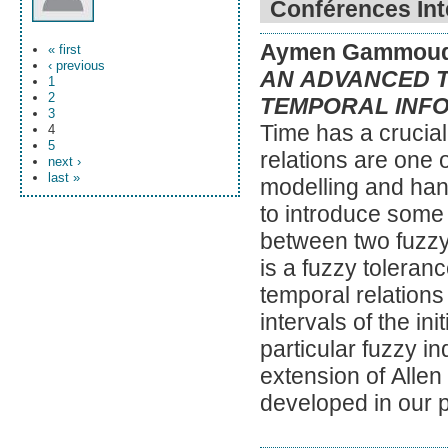
Conférences Int
Aymen Gammoud
« first
‹ previous
AN ADVANCED 
1
2
TEMPORAL INFO
3
Time has a crucial 
4
5
relations are one
next ›
last »
modelling and han
to introduce some k
between two fuzzy 
is a fuzzy toleran
temporal relations
intervals of the in
particular fuzzy in
extension of Allen
developed in our 