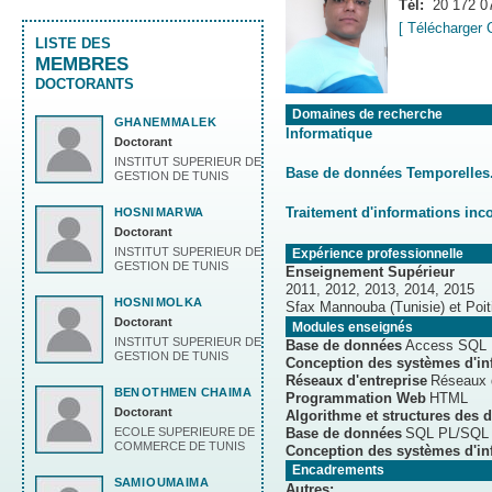
Tél:
20 172 0
[ Télécharger 
LISTE DES
MEMBRES
DOCTORANTS
Domaines de recherche
GHANEM
MALEK
Informatique
Doctorant
INSTITUT SUPERIEUR DE
Base de données Temporelles
GESTION DE TUNIS
Traitement d'informations inc
HOSNI
MARWA
Doctorant
INSTITUT SUPERIEUR DE
Expérience professionnelle
GESTION DE TUNIS
Enseignement Supérieur
2011, 2012, 2013, 2014, 2015
HOSNI
MOLKA
Sfax Mannouba (Tunisie) et Poit
Doctorant
Modules enseignés
INSTITUT SUPERIEUR DE
Base de données
Access SQL
GESTION DE TUNIS
Conception des systèmes d'in
Réseaux d'entreprise
Réseaux d
BEN
OTHMEN CHAIMA
Programmation Web
HTML
Doctorant
Algorithme et structures des 
ECOLE SUPERIEURE DE
Base de données
SQL PL/SQL
COMMERCE DE TUNIS
Conception des systèmes d'in
Encadrements
SAMI
OUMAIMA
Autres: