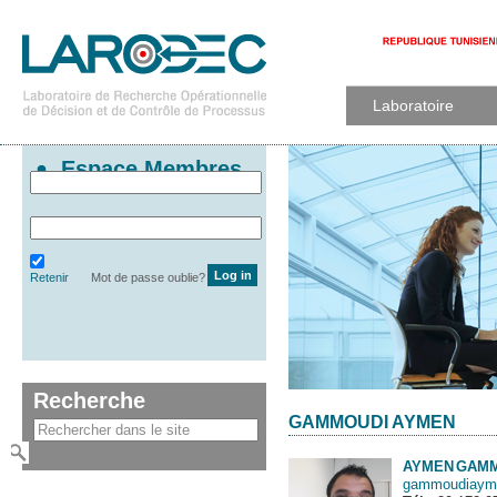
Laboratoire
Espace Membres
Retenir
Mot de passe oublie?
Recherche
GAMMOUDI AYMEN
AYMEN
GAMM
gammoudiaym