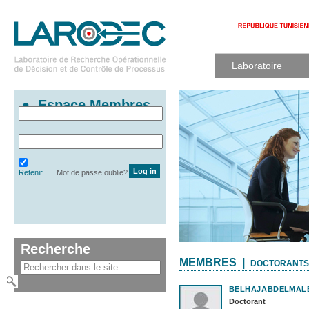
Laboratoire
Espace Membres
Retenir
Mot de passe oublie?
Recherche
MEMBRES |
DOCTORANTS
BELHAJ
ABDELMAL
Doctorant