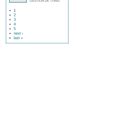
GESTION DE TUNIS
1
2
3
4
5
next ›
last »