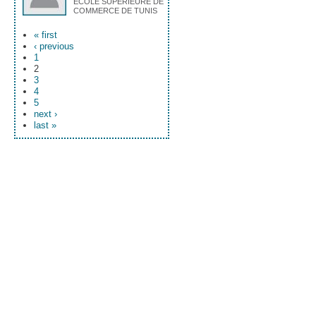
ECOLE SUPERIEURE DE
COMMERCE DE TUNIS
« first
‹ previous
1
2
3
4
5
next ›
last »