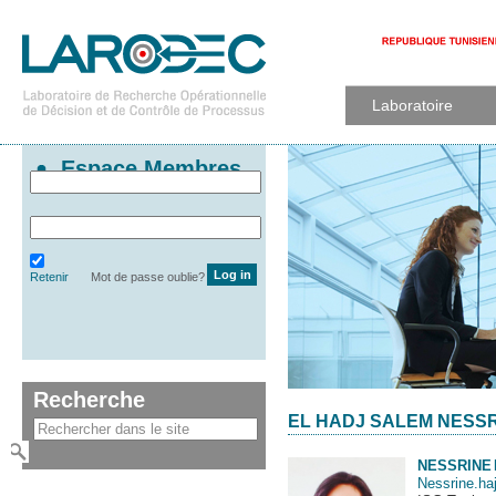
Laboratoire
Espace Membres
Retenir
Mot de passe oublie?
Recherche
EL HADJ SALEM NESS
NESSRINE
Nessrine.h