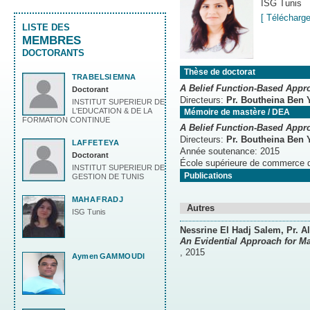
ISG Tunis
[ Télécharge
LISTE DES
MEMBRES
DOCTORANTS
Thèse de doctorat
TRABELSI
EMNA
A Belief Function-Based Appro
Doctorant
Directeurs:
Pr. Boutheina Ben 
INSTITUT SUPERIEUR DE
L'EDUCATION & DE LA
Mémoire de mastère / DEA
FORMATION CONTINUE
A Belief Function-Based Appr
Directeurs:
Pr. Boutheina Ben 
LAFFET
EYA
Année soutenance:
2015
Doctorant
École supérieure de commerce 
INSTITUT SUPERIEUR DE
Publications
GESTION DE TUNIS
MAHA
FRADJ
Autres
ISG Tunis
Nessrine El Hadj Salem
, Pr. A
An Evidential Approach for M
,
2015
Aymen
GAMMOUDI