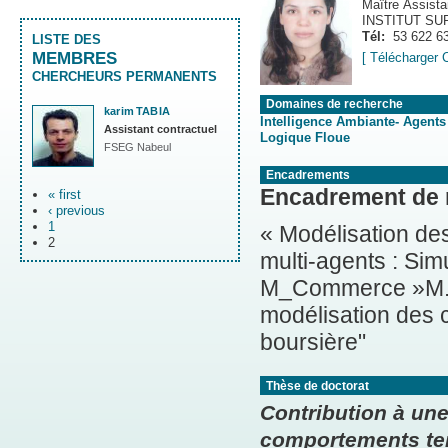
Maître Assista
INSTITUT S
Tél:
53 622 6
LISTE DES
MEMBRES
[ Télécharger 
CHERCHEURS PERMANENTS
Domaines de recherche
karim
TABIA
Intelligence Ambiante- Agents
Assistant contractuel
Logique Floue
FSEG Nabeul
Encadrements
Encadrement de
« first
‹ previous
1
« Modélisation d
2
multi-agents : Si
M_Commerce »M. Moham
modélisation des 
boursière"
Thèse de doctorat
Contribution à un
comportements tem