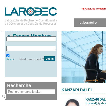
Laboratoire
Espace Membres
Retenir
Mot de passe oublie?
Recherche
KANZARI DALEL
KANZARI
DAL
Kndalel@yahoo