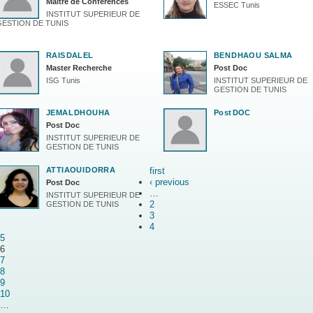
Maitre de Conferences
ESSEC Tunis
INSTITUT SUPERIEUR DE
GESTION DE TUNIS
RAIS
DALEL
BEN
DHAOU SALMA
Master Recherche
Post Doc
ISG Tunis
INSTITUT SUPERIEUR DE
GESTION DE TUNIS
JEMAL
DHOUHA
Post
DOC
Post Doc
INSTITUT SUPERIEUR DE
GESTION DE TUNIS
ATTIAOUI
DORRA
first
‹ previous
Post Doc
…
INSTITUT SUPERIEUR DE
2
GESTION DE TUNIS
3
4
5
6
7
8
9
10
…