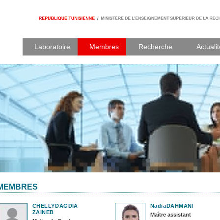
Laboratoire
Membres
Recherche
Actuali
MEMBRES
CHELLY
DAGDIA
Nadia
DAHMANI
ZAINEB
Maître assistant