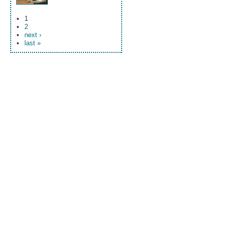
1
2
next ›
last »