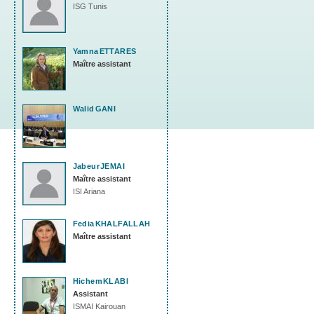
ISG Tunis
Yamna
ETTARES
Maître assistant
Walid
GANI
Jabeur
JEMAI
Maître assistant
ISI Ariana
Fedia
KHALFALLAH
Maître assistant
Hichem
KLABI
Assistant
ISMAI Kairouan