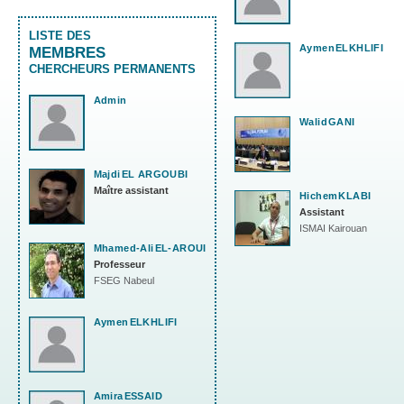
LISTE DES
Aymen
ELKHLIFI
MEMBRES
CHERCHEURS PERMANENTS
Admin
Walid
GANI
Majdi
EL ARGOUBI
Maître assistant
Hichem
KLABI
Assistant
ISMAI Kairouan
Mhamed-Ali
EL-AROUI
Professeur
FSEG Nabeul
Aymen
ELKHLIFI
Amira
ESSAID