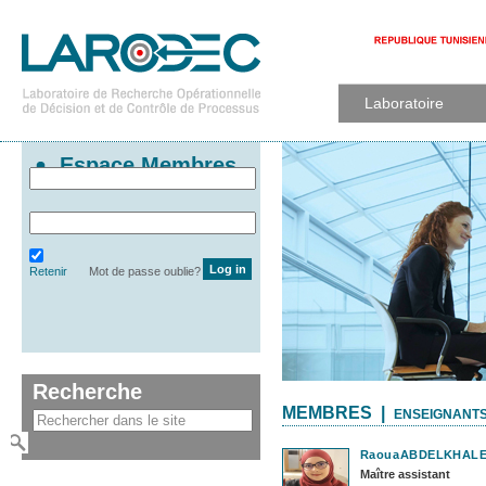
Laboratoire
Espace Membres
Retenir
Mot de passe oublie?
Recherche
MEMBRES |
ENSEIGNANT
Raoua
ABDELKHAL
Maître assistant