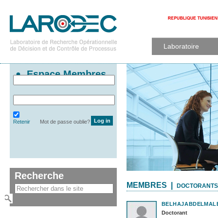
Laboratoire
Espace Membres
Retenir
Mot de passe oublie?
Recherche
MEMBRES |
DOCTORANTS
BELHAJ
ABDELMAL
Doctorant