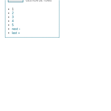
GESTION DE TUNIS
1
2
3
4
5
next ›
last »