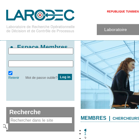
Laboratoire
Espace Membres
Retenir
Mot de passe oublie?
Recherche
MEMBRES |
CHERCHEURS
1
2