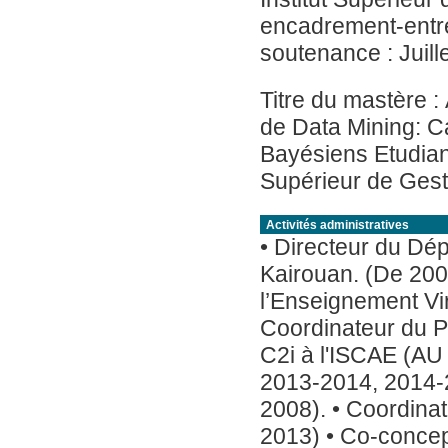
encadrement-entre
soutenance : Juill
Titre du mastère 
de Data Mining: C
Bayésiens Etudian
Supérieur de Gest
Activités administratives
• Directeur du Dép
Kairouan. (De 2007 à 2010) • Directe
l’Enseignement Virtuel- Université d
Coordinateur du P
C2i à l'ISCAE (A
2013-2014, 2014-2
2008). • Coordina
2013) • Co-concep