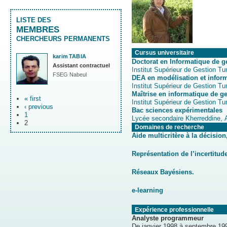
LISTE DES
MEMBRES
CHERCHEURS PERMANENTS
Cursus universitaire
karim
TABIA
Doctorat en Informatique de g
Assistant contractuel
Institut Supérieur de Gestion Tu
FSEG Nabeul
DEA en modélisation et inform
Institut Supérieur de Gestion Tu
Maîtrise en informatique de g
« first
Institut Supérieur de Gestion Tu
‹ previous
Bac sciences expérimentales
1
Lycée secondaire Kherreddine, A
2
Domaines de recherche
Aide multicritère à la décisio
Représentation de l’incertitude
Réseaux Bayésiens.
e-learning
Expérience professionnelle
Analyste programmeur
De janvier 1998 à septembre 19