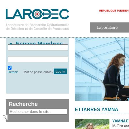
Laboratoire
Espace Membres
Retenir
Mot de passe oublie?
Recherche
ETTARRES YAMNA
YAMNA
E
Maître as