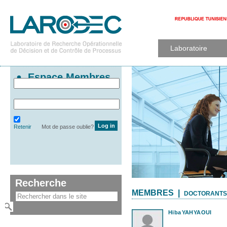
Laboratoire
Espace Membres
Retenir
Mot de passe oublie?
Recherche
MEMBRES |
DOCTORANTS
Hiba
YAHYAOUI