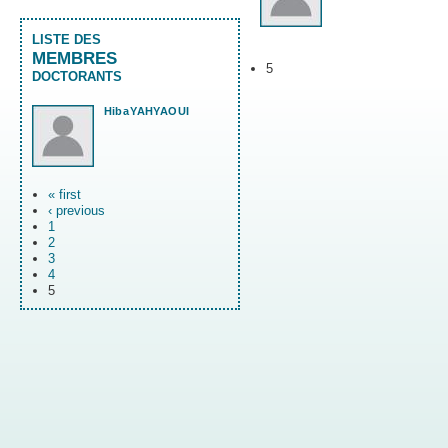
LISTE DES
MEMBRES
5
DOCTORANTS
Hiba
YAHYAOUI
« first
‹ previous
1
2
3
4
5