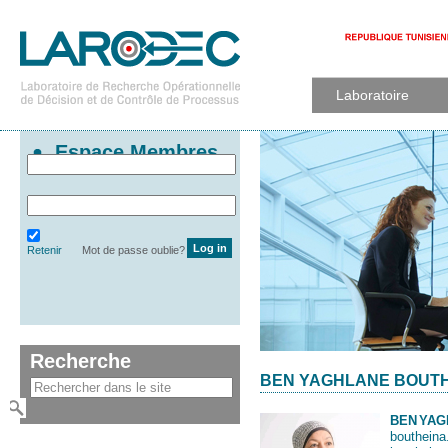
Laboratoire
Espace Membres
Retenir
Mot de passe oublie?
Recherche
BEN YAGHLANE BOUT
BEN
YAG
boutheina